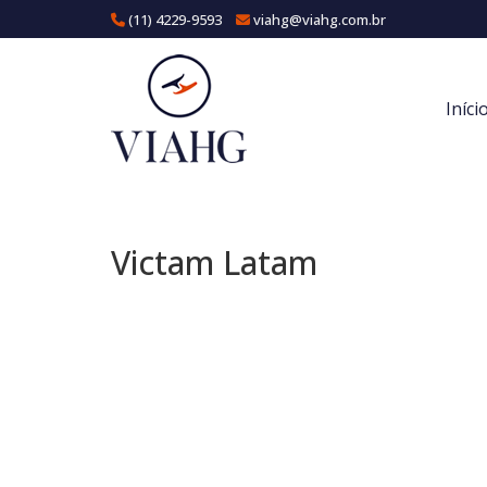
(11) 4229-9593
viahg@viahg.com.br
Iníci
Victam Latam