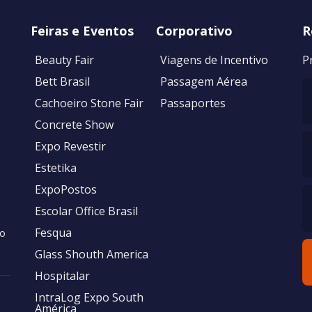
Feiras e Eventos
Corporativo
R
Beauty Fair
Viagens de Incentivo
P
Bett Brasil
Passagem Aérea
Cachoeiro Stone Fair
Passaportes
Concrete Show
Expo Revestir
Estetika
ExpoPostos
Escolar Office Brasil
Fesqua
no
Glass Shouth America
Hospitalar
IntraLog Expo South
América