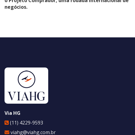
o
Projeto Comprador
, uma rodada internacional de
negócios.
Via HG
(11) 4229-9593
viahg@viahg.com.br