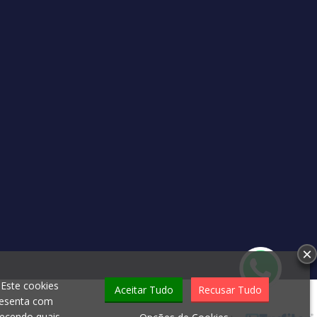
×
 Este cookies
Aceitar Tudo
Recusar Tudo
esenta com
recendo quais