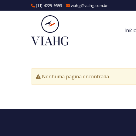
(11) 4229-9593
viahg@viahg.com.br
Iníci
Nenhuma página encontrada.