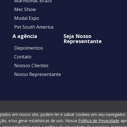
Marmomac Brazil
Mec Show
Modal Expo
Pet South America
A agência
Seja Nosso
Representante
Depoimentos
Contato
Nossos Clientes
Nosso Representante
grados em nosso site, podem ler e salvar cookies em seu navegador.
ação, e/ou gerar estatísticas de uso. Nossa
Política de Privacidade
apr
apresentar links para a política de privacidade de parceiros, transpa